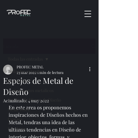
Entrada
Todas las entradas
PROFEC METAL
Todas las entradas
23 mar 2022
1 min de lectura
Espejos de Metal de
Barandillas
Diseño
Cerramientos metalicos
Puertas de Hierro de Diseño
Actualizado:
4 may 2022
En este area os proponemos 
Metal Work
inspiraciones de Diseños hechos en 
Espejos
Metal, tendras una idea de las 
Escaleras
ultimas tendencias en Diseño de 
interior, objectos, formas, y 