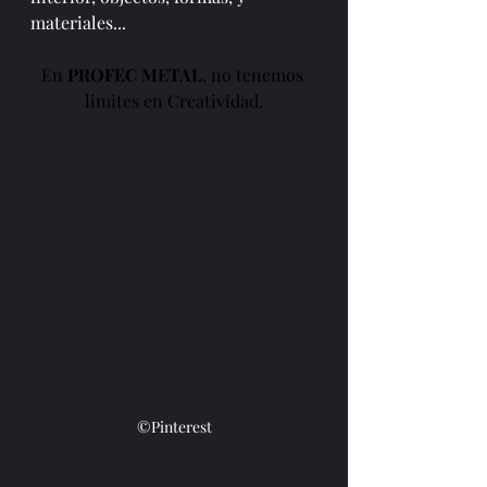
materiales...
En 
PROFEC METAL
, no tenemos 
limites en Creatividad.
©Pinterest